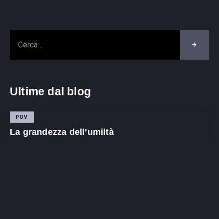
Ultime dal blog
POV
La grandezza dell’umiltà
Agosto 7, 2026
Nessun commento
POV
Non ti fidare di chi non si fida
Luglio 29, 2026
Nessun commento